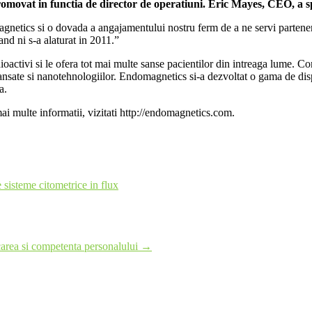
promovat in functia de director de operatiuni. Eric Mayes, CEO, a s
gnetics si o dovada a angajamentului nostru ferm de a ne servi parteneri
cand ni s-a alaturat in 2011.”
ctivi si le ofera tot mai multe sanse pacientilor din intreaga lume. Comp
ansate si nanotehnologiilor. Endomagnetics si-a dezvoltat o gama de disp
a.
i multe informatii, vizitati http://endomagnetics.com.
sisteme citometrice in flux
area si competenta personalului
→