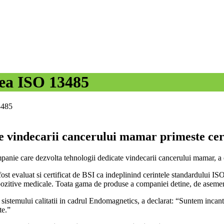
rea ISO 13485
3485
e vindecarii cancerului mamar primeste cer
e care dezvolta tehnologii dedicate vindecarii cancerului mamar, a obti
t evaluat si certificat de BSI ca indeplinind cerintele standardului ISO
 dispozitive medicale. Toata gama de produse a companiei detine, de asem
temului calitatii in cadrul Endomagnetics, a declarat: “Suntem incantati
te.”