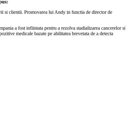
pus:
i si clientii. Promovarea lui Andy in functia de director de
ania a fost infiintata pentru a rezolva stadializarea cancerelor si
ozitive medicale bazate pe abilitatea brevetata de a detecta