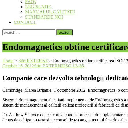
FAQs
LEGISLATIE
MANUALUL CALITATII
STANDARDE NOI
CONTACT
Search
for:
Endomagnetics obtine certifica
Home
>
Stiri EXTERNE
>
Endomagnetics obtine certificarea ISO 1
October 16, 2012
Stiri EXTERNE
ISO 13485
Companie care dezvolta tehnologii dedicat
Cambridge, Marea Britanie. 1 octombrie 2012. Endomagnetics, o compani
Sistemul de management al calitatii implementat de Endomagnetics a fos
sistem de management al calitatii aplicat proiectarii si fabricarii de
Dr. Andrew Shawcross, cel care a condus procesul de implementare a sis
depus de echipa noastra si ne consolideaza angajamentul fata de calita