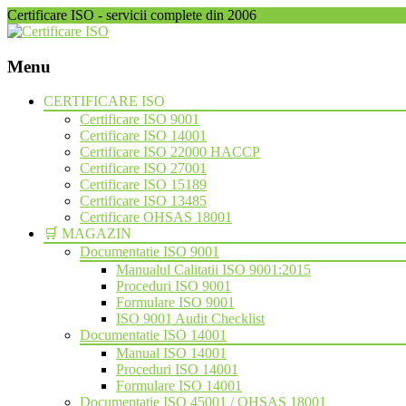
Certificare ISO - servicii complete din 2006
Menu
Skip
CERTIFICARE ISO
to
Certificare ISO 9001
content
Certificare ISO 14001
Certificare ISO 22000 HACCP
Certificare ISO 27001
Certificare ISO 15189
Certificare ISO 13485
Certificare OHSAS 18001
🛒 MAGAZIN
Documentatie ISO 9001
Manualul Calitatii ISO 9001:2015
Proceduri ISO 9001
Formulare ISO 9001
ISO 9001 Audit Checklist
Documentatie ISO 14001
Manual ISO 14001
Proceduri ISO 14001
Formulare ISO 14001
Documentatie ISO 45001 / OHSAS 18001