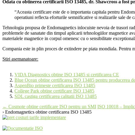
Odata cu obtinerea certificarii ISO 13485, dr. Shawcross a fost 
“Aceasta certificare este de o importanta capitala pentru Endoma
operatiuni reflecta eforturile semnificative si realizarile sale de 
Tehnologia propusa de Endomagnetics inlocuiste nevoia de trasori radioa
problemele de sanatate din timpul aplicarii tehnologiilor magnetice av
materialele magnetice in corpul omenesc cu o sensibilitate exceptional
Compania este in plin proces de extindere pe piata mondiala. Pentru ma
Stiri asemanatoare:
VIDA Diagnostics obtine ISO 13485 si certificarea CE
Blue Ocean obtine certificarea ISO 13485 pentru producerea de 
AspenBio primeste certificarea ISO 13485
College Park obtine certificare ISO 13485
SDL castiga certificarea calitatii ISO 13485
Post
←
Cosmote obtine certificare ISO pentru un SMI
ISO 10018 – Implic
› Endomagnetics obtine certificarea ISO 13485
navigation