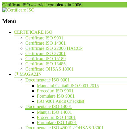
Certificare ISO - servicii complete din 2006
Menu
Skip
CERTIFICARE ISO
to
Certificare ISO 9001
content
Certificare ISO 14001
Certificare ISO 22000 HACCP
Certificare ISO 27001
Certificare ISO 15189
Certificare ISO 13485
Certificare OHSAS 18001
🛒 MAGAZIN
Documentatie ISO 9001
Manualul Calitatii ISO 9001:2015
Proceduri ISO 9001
Formulare ISO 9001
ISO 9001 Audit Checklist
Documentatie ISO 14001
Manual ISO 14001
Proceduri ISO 14001
Formulare ISO 14001
Documentatie ISO 45001 / OHSAS 18001