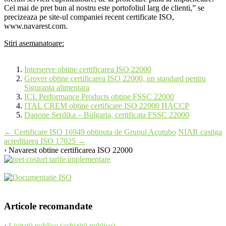
Cel mai de pret bun al nostru este portofoliul larg de clienti,” se
precizeaza pe site-ul companiei recent certificate ISO,
www.navarest.com.
Stiri asemanatoare:
Interserve obtine certificarea ISO 22000
Grover obtine certificarea ISO 22000, un standard pentru
Siguranta alimentara
ICL Performance Products obtine FSSC 22000
ITAL CREM obtine certificare ISO 22000 HACCP
Danone Serdika – Bulgaria, certificata FSSC 22000
Post
←
Certificare ISO 16949 obtinuta de Grupul Açotubo
NIAR castiga
acreditarea ISO 17025
→
navigation
› Navarest obtine certificarea ISO 22000
Articole recomandate
›
Licitatii publice (achizitii publice)