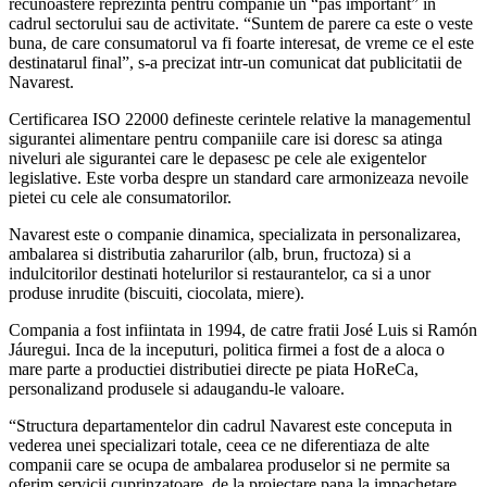
recunoastere reprezinta pentru companie un “pas important” in
cadrul sectorului sau de activitate. “Suntem de parere ca este o veste
buna, de care consumatorul va fi foarte interesat, de vreme ce el este
destinatarul final”, s-a precizat intr-un comunicat dat publicitatii de
Navarest.
Certificarea ISO 22000 defineste cerintele relative la managementul
sigurantei alimentare pentru companiile care isi doresc sa atinga
niveluri ale sigurantei care le depasesc pe cele ale exigentelor
legislative. Este vorba despre un standard care armonizeaza nevoile
pietei cu cele ale consumatorilor.
Navarest este o companie dinamica, specializata in personalizarea,
ambalarea si distributia zaharurilor (alb, brun, fructoza) si a
indulcitorilor destinati hotelurilor si restaurantelor, ca si a unor
produse inrudite (biscuiti, ciocolata, miere).
Compania a fost infiintata in 1994, de catre fratii José Luis si Ramón
Jáuregui. Inca de la inceputuri, politica firmei a fost de a aloca o
mare parte a productiei distributiei directe pe piata HoReCa,
personalizand produsele si adaugandu-le valoare.
“Structura departamentelor din cadrul Navarest este conceputa in
vederea unei specializari totale, ceea ce ne diferentiaza de alte
companii care se ocupa de ambalarea produselor si ne permite sa
oferim servicii cuprinzatoare, de la proiectare pana la impachetare.