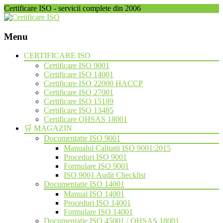
Certificare ISO - servicii complete din 2006
Menu
Skip
CERTIFICARE ISO
to
Certificare ISO 9001
content
Certificare ISO 14001
Certificare ISO 22000 HACCP
Certificare ISO 27001
Certificare ISO 15189
Certificare ISO 13485
Certificare OHSAS 18001
🛒 MAGAZIN
Documentatie ISO 9001
Manualul Calitatii ISO 9001:2015
Proceduri ISO 9001
Formulare ISO 9001
ISO 9001 Audit Checklist
Documentatie ISO 14001
Manual ISO 14001
Proceduri ISO 14001
Formulare ISO 14001
Documentatie ISO 45001 / OHSAS 18001