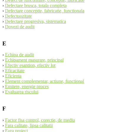
›
Defect de functionare, conceptie, fabricatie
›
Defectare brusca, totala completa
›
Defectare conceptie, fabricatie, functionala
›
Defectuozitate
›
Defectare progresiva, sistematica
›
Dovezi de audit
E
›
Echipa de audit
›
Echipament masurare, principal
›
Efectiv esantion, efectiv lot
›
Eficacitate
›
Eficienta
›
Element complementar, actiune, functional
›
Emitere, energie proces
›
Evaluarea riscului
F
›
Factor fisa control, corectie, de mediu
›
Fara calitate, lipsa calitatii
›
Faza proiect