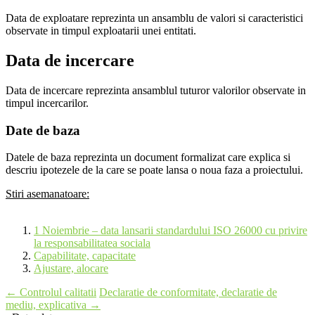
Data de exploatare reprezinta un ansamblu de valori si caracteristici
observate in timpul exploatarii unei entitati.
Data de incercare
Data de incercare reprezinta ansamblul tuturor valorilor observate in
timpul incercarilor.
Date de baza
Datele de baza reprezinta un document formalizat care explica si
descriu ipotezele de la care se poate lansa o noua faza a proiectului.
Stiri asemanatoare:
1 Noiembrie – data lansarii standardului ISO 26000 cu privire
la responsabilitatea sociala
Capabilitate, capacitate
Ajustare, alocare
Post
←
Controlul calitatii
Declaratie de conformitate, declaratie de
mediu, explicativa
→
navigation