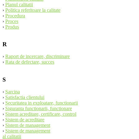
›
Planul calitatii
›
Politica referitoare la calitate
›
Procedura
›
Proces
›
Produs
R
›
Raport de incercare, discriminare
›
Rata de defectare, succes
S
›
Sarcina
›
Satisfactia clientului
›
Securitatea in exploatare, functionarii
›
Siguranta functionarii, functionare
›
Sistem acreditare, certificare, control
›
Sistem de acreditare
›
Sistem de management
›
Sistem de management
al calitatii