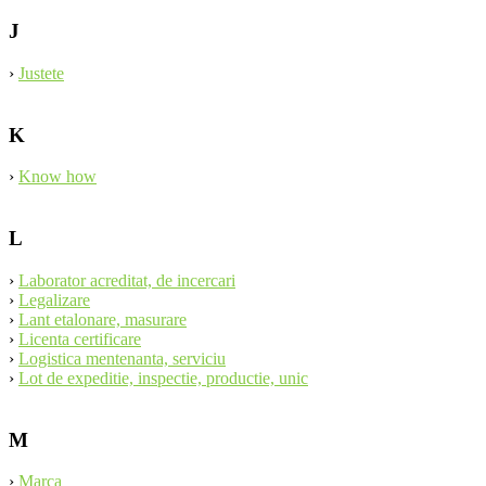
J
›
Justete
K
›
Know how
L
›
Laborator acreditat, de incercari
›
Legalizare
›
Lant etalonare, masurare
›
Licenta certificare
›
Logistica mentenanta, serviciu
›
Lot de expeditie, inspectie, productie, unic
M
›
Marca