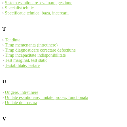
›
Sistem esantionare, evaluare, gestiune
›
Specialist tehnic
›
Specificatie tehnica, baza, incercarii
T
›
Tendinta
›
Timp mentenanta (intretinere)
›
Timp diagnosticare corectare defectiune
›
Timp incapacitate indisponibilitate
›
Test marginal, test static
›
Testabilitate, testare
U
›
Ungere, intretinere
›
Unitate esantionare, unitate proces, functionala
›
Unitate de masura
V