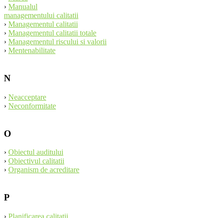
›
Manualul
managementului calitatii
›
Managementul calitatii
›
Managementul calitatii totale
›
Managementul riscului si valorii
›
Mentenabilitate
N
›
Neacceptare
›
Neconformitate
O
›
Obiectul auditului
›
Obiectivul calitatii
›
Organism de acreditare
P
›
Planificarea calitatii