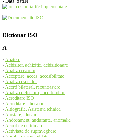
› Data, datare
Dictionar ISO
A
›
Abatere
›
Achizitor, achizitie, achizitionare
›
Analiza riscului
›
Acceptare, acces, accesibilitate
›
Analiza esecului
›
Acord bilateral, recunoastere
›
Analiza defectarii, incertitudinii
›
Acreditare ISO
›
Acreditare laborator
›
Aitiografie, Asistenta tehnica
›
Ajustare, alocare
›
Andosament, anduranta, anomalie
›
Acord de certificare
›
Activitate de supraveghere
›
Aprobarea capabilitatii