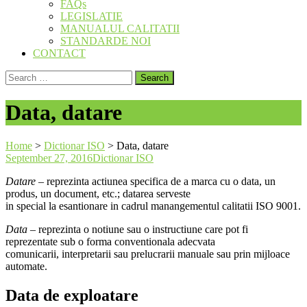
FAQs
LEGISLATIE
MANUALUL CALITATII
STANDARDE NOI
CONTACT
Search
for:
Data, datare
Home
>
Dictionar ISO
>
Data, datare
September 27, 2016
Dictionar ISO
Datare
– reprezinta actiunea specifica de a marca cu o data, un
produs, un document, etc.; datarea serveste
in special la esantionare in cadrul manangementul calitatii ISO 9001.
Data
– reprezinta o notiune sau o instructiune care pot fi
reprezentate sub o forma conventionala adecvata
comunicarii, interpretarii sau prelucrarii manuale sau prin mijloace
automate.
Data de exploatare