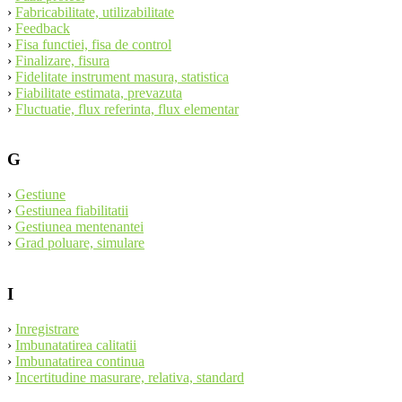
›
Fabricabilitate, utilizabilitate
›
Feedback
›
Fisa functiei, fisa de control
›
Finalizare, fisura
›
Fidelitate instrument masura, statistica
›
Fiabilitate estimata, prevazuta
›
Fluctuatie, flux referinta, flux elementar
G
›
Gestiune
›
Gestiunea fiabilitatii
›
Gestiunea mentenantei
›
Grad poluare, simulare
I
›
Inregistrare
›
Imbunatatirea calitatii
›
Imbunatatirea continua
›
Incertitudine masurare, relativa, standard