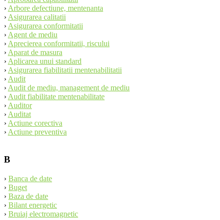
›
Arbore defectiune, mentenanta
›
Asigurarea calitatii
›
Asigurarea conformitatii
›
Agent de mediu
›
Aprecierea conformitatii, riscului
›
Aparat de masura
›
Aplicarea unui standard
›
Asigurarea fiabilitatii mentenabilitatii
›
Audit
›
Audit de mediu, management de mediu
›
Audit fiabilitate mentenabilitate
›
Auditor
›
Auditat
›
Actiune corectiva
›
Actiune preventiva
B
›
Banca de date
›
Buget
›
Baza de date
›
Bilant energetic
›
Bruiaj electromagnetic