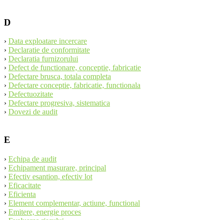
D
›
Data exploatare incercare
›
Declaratie de conformitate
›
Declaratia furnizorului
›
Defect de functionare, conceptie, fabricatie
›
Defectare brusca, totala completa
›
Defectare conceptie, fabricatie, functionala
›
Defectuozitate
›
Defectare progresiva, sistematica
›
Dovezi de audit
E
›
Echipa de audit
›
Echipament masurare, principal
›
Efectiv esantion, efectiv lot
›
Eficacitate
›
Eficienta
›
Element complementar, actiune, functional
›
Emitere, energie proces