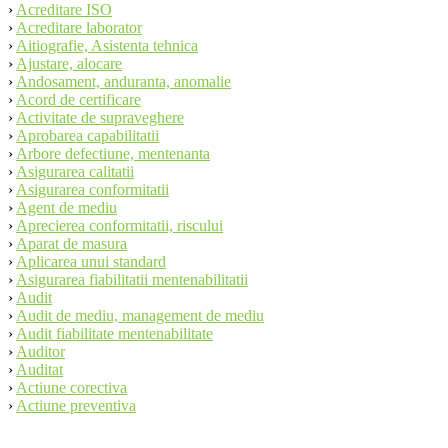
›
Acreditare ISO
›
Acreditare laborator
›
Aitiografie, Asistenta tehnica
›
Ajustare, alocare
›
Andosament, anduranta, anomalie
›
Acord de certificare
›
Activitate de supraveghere
›
Aprobarea capabilitatii
›
Arbore defectiune, mentenanta
›
Asigurarea calitatii
›
Asigurarea conformitatii
›
Agent de mediu
›
Aprecierea conformitatii, riscului
›
Aparat de masura
›
Aplicarea unui standard
›
Asigurarea fiabilitatii mentenabilitatii
›
Audit
›
Audit de mediu, management de mediu
›
Audit fiabilitate mentenabilitate
›
Auditor
›
Auditat
›
Actiune corectiva
›
Actiune preventiva