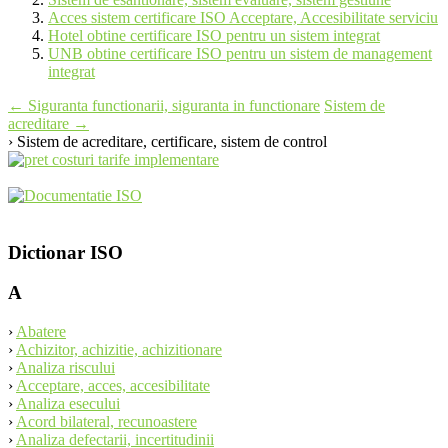
Acces sistem certificare ISO Acceptare, Accesibilitate serviciu
Hotel obtine certificare ISO pentru un sistem integrat
UNB obtine certificare ISO pentru un sistem de management
integrat
Post
←
Siguranta functionarii, siguranta in functionare
Sistem de
acreditare
→
navigation
› Sistem de acreditare, certificare, sistem de control
Dictionar ISO
A
›
Abatere
›
Achizitor, achizitie, achizitionare
›
Analiza riscului
›
Acceptare, acces, accesibilitate
›
Analiza esecului
›
Acord bilateral, recunoastere
›
Analiza defectarii, incertitudinii