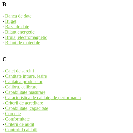
B
›
Banca de date
›
Buget
›
Baza de date
›
Bilant energetic
›
Bruiaj electromagnetic
›
Bilant de materiale
C
›
Caiet de sarcini
›
Cantitate intrare, iesire
›
Calitatea produselor
›
Calibru, calibrare
›
Capabilitate masurare
›
Caracteristica de calitate, de performanta
›
Criterii de acreditare
›
Capabilitate, capacitate
›
Corectie
›
Conformitate
›
Criterii de audit
›
Controlul calitatii