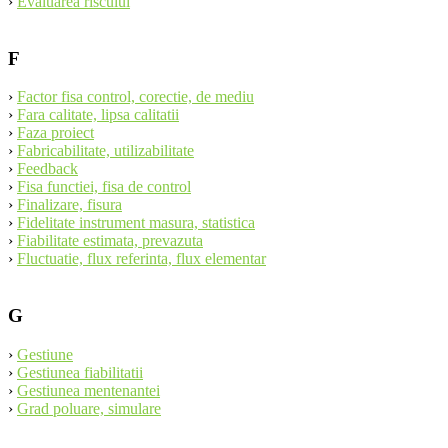
›
Evaluarea riscului
F
›
Factor fisa control, corectie, de mediu
›
Fara calitate, lipsa calitatii
›
Faza proiect
›
Fabricabilitate, utilizabilitate
›
Feedback
›
Fisa functiei, fisa de control
›
Finalizare, fisura
›
Fidelitate instrument masura, statistica
›
Fiabilitate estimata, prevazuta
›
Fluctuatie, flux referinta, flux elementar
G
›
Gestiune
›
Gestiunea fiabilitatii
›
Gestiunea mentenantei
›
Grad poluare, simulare