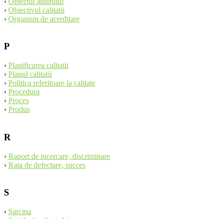
›
Obiectul auditului
›
Obiectivul calitatii
›
Organism de acreditare
P
›
Planificarea calitatii
›
Planul calitatii
›
Politica referitoare la calitate
›
Procedura
›
Proces
›
Produs
R
›
Raport de incercare, discriminare
›
Rata de defectare, succes
S
›
Sarcina