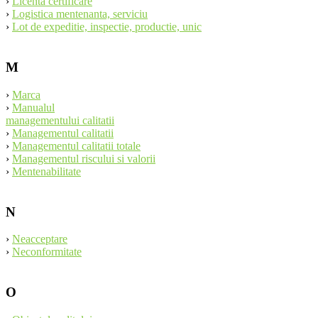
›
Licenta certificare
›
Logistica mentenanta, serviciu
›
Lot de expeditie, inspectie, productie, unic
M
›
Marca
›
Manualul
managementului calitatii
›
Managementul calitatii
›
Managementul calitatii totale
›
Managementul riscului si valorii
›
Mentenabilitate
N
›
Neacceptare
›
Neconformitate
O