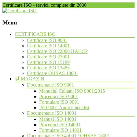
Certificare ISO - servicii complete din 2006
Menu
Skip
CERTIFICARE ISO
to
Certificare ISO 9001
content
Certificare ISO 14001
Certificare ISO 22000 HACCP
Certificare ISO 27001
Certificare ISO 15189
Certificare ISO 13485
Certificare OHSAS 18001
🛒 MAGAZIN
Documentatie ISO 9001
Manualul Calitatii ISO 9001:2015
Proceduri ISO 9001
Formulare ISO 9001
ISO 9001 Audit Checklist
Documentatie ISO 14001
Manual ISO 14001
Proceduri ISO 14001
Formulare ISO 14001
Documentatie ISO 45001 / OHSAS 18001