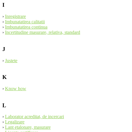
I
›
Inregistrare
›
Imbunatatirea calitatii
›
Imbunatatirea continua
›
Incertitudine masurare, relativa, standard
J
›
Justete
K
›
Know how
L
›
Laborator acreditat, de incercari
›
Legalizare
›
Lant etalonare, masurare