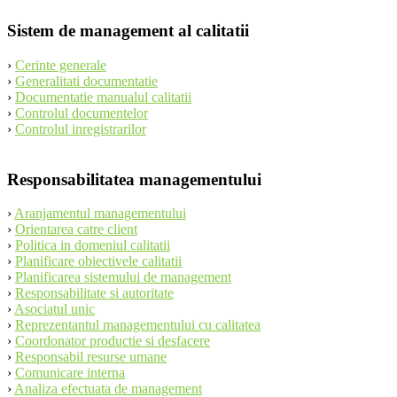
Sistem de management al calitatii
›
Cerinte generale
›
Generalitati documentatie
›
Documentatie manualul calitatii
›
Controlul documentelor
›
Controlul inregistrarilor
Responsabilitatea managementului
›
Aranjamentul managementului
›
Orientarea catre client
›
Politica in domeniul calitatii
›
Planificare obiectivele calitatii
›
Planificarea sistemului de management
›
Responsabilitate si autoritate
›
Asociatul unic
›
Reprezentantul managementului cu calitatea
›
Coordonator productie si desfacere
›
Responsabil resurse umane
›
Comunicare interna
›
Analiza efectuata de management